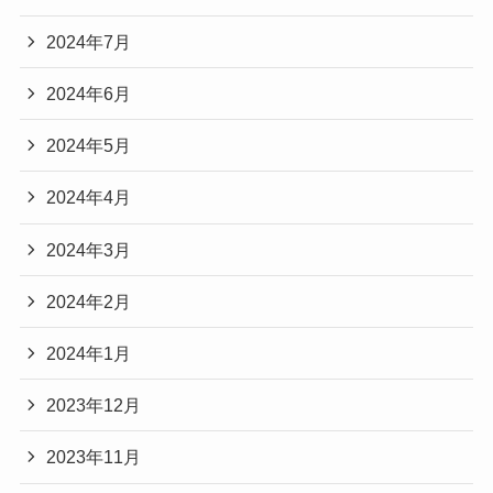
2024年7月
2024年6月
2024年5月
2024年4月
2024年3月
2024年2月
2024年1月
2023年12月
2023年11月