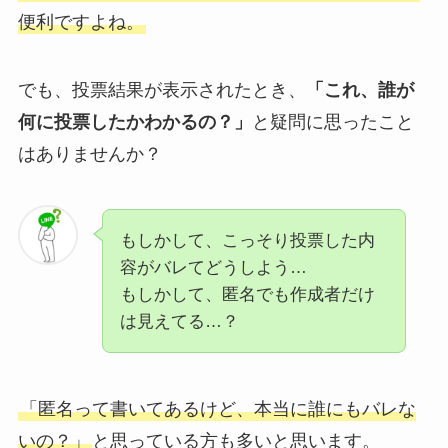
便利ですよね。
でも、投票結果が表示されたとき、
「これ、誰が
何に投票したかわかるの？」
と疑問に思ったこと
はありませんか？
もしかして、こっそり投票した内
容がバレてどうしよう…
もしかして、匿名でも作成者だけ
は見えてる…？
「匿名って書いてあるけど、本当に誰にもバレな
いの？」
と思っている方も多いと思います。