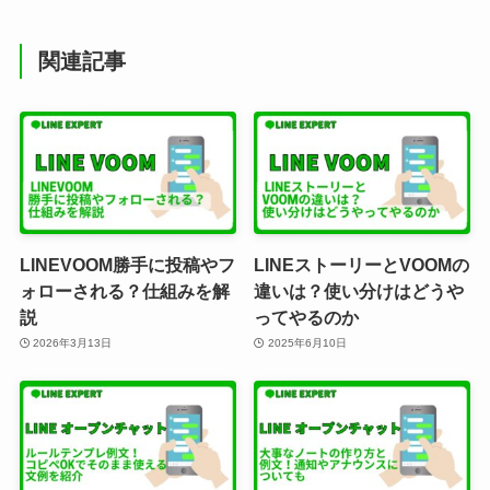
関連記事
LINEVOOM勝手に投稿やフ
LINEストーリーとVOOMの
ォローされる？仕組みを解
違いは？使い分けはどうや
説
ってやるのか
2026年3月13日
2025年6月10日