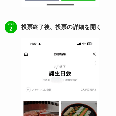
STEP
投票終了後、投票の詳細を開く