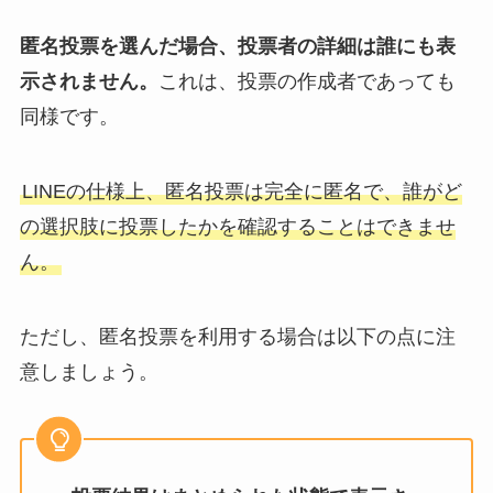
匿名投票を選んだ場合、投票者の詳細は誰にも表
示されません。
これは、投票の作成者であっても
同様です。
LINEの仕様上、匿名投票は完全に匿名で、誰がど
の選択肢に投票したかを確認することはできませ
ん。
ただし、匿名投票を利用する場合は以下の点に注
意しましょう。