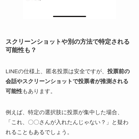
スクリーンショットや別の方法で特定される
可能性も？
LINEの仕様上、匿名投票は安全ですが、
投票前の
会話やスクリーンショットで投票者が推測される
可能性
もあります。
例えば、特定の選択肢に投票が集中した場合、
「これ、〇〇さんが入れたんじゃない？」と疑わ
れることもあるでしょう。