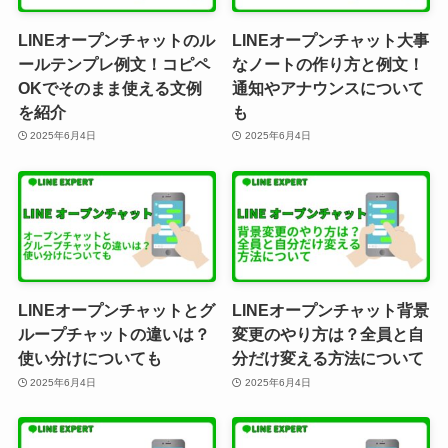
LINEオープンチャットのル
LINEオープンチャット大事
ールテンプレ例文！コピペ
なノートの作り方と例文！
OKでそのまま使える文例
通知やアナウンスについて
を紹介
も
2025年6月4日
2025年6月4日
LINEオープンチャットとグ
LINEオープンチャット背景
ループチャットの違いは？
変更のやり方は？全員と自
使い分けについても
分だけ変える方法について
2025年6月4日
2025年6月4日