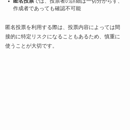
匿名投票
では、投票者の詳細は一切分からず、
作成者であっても確認不可能
匿名投票を利用する際は、投票内容によっては間
接的に特定リスクになることもあるため、慎重に
使うことが大切です。