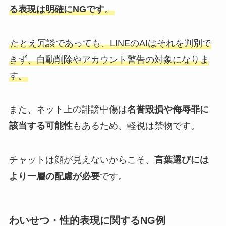
る表現は明確にNGです
。
たとえ冗談であっても、LINEのAIはそれを判別で
きず、自動削除やアカウント警告の対象になりま
す。
また、ネット上の誹謗中傷は
名誉毀損や侮辱罪に
該当する可能性
もあるため、軽視は禁物です。
チャットは顔が見えないからこそ、
言葉選びには
より一層の配慮が必要
です。
わいせつ・性的表現に関するNG例