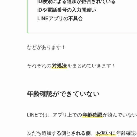
iD検索による追加が拒否されている
iDや電話番号の入力間違い
LINEアプリの不具合
などがあります！
それぞれの
対処法
をまとめていきます！
年齢確認ができていない
LINEでは、アプリ上での
年齢確認
が済んでいない
友だち追加
する側
と
される側
、
お互いに
年齢確認