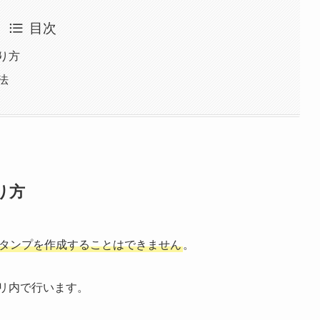
目次
り方
法
り方
タンプを作成することはできません
。
プリ内で行います。