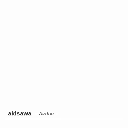
akisawa
– Author –