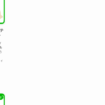
リテ
？
ィ
あ
う
ティ
類