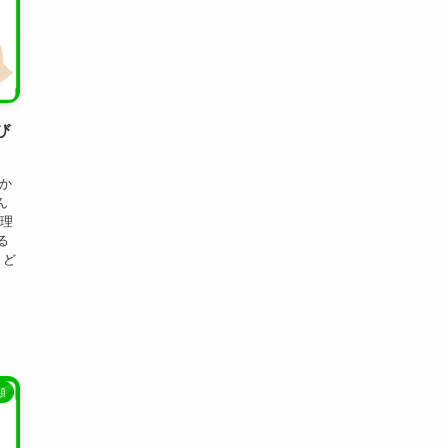
び
知か
ん
を理
る
、ど
類