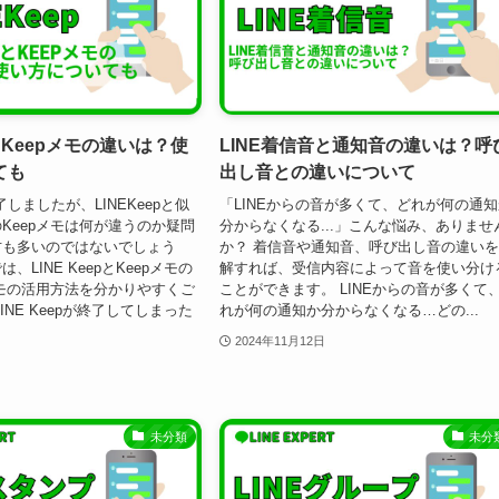
pとKeepメモの違いは？使
LINE着信音と通知音の違いは？呼
ても
出し音との違いについて
終了しましたが、LINEKeepと似
「LINEからの音が多くて、どれが何の通
Keepメモは何が違うのか疑問
分からなくなる...」こんな悩み、ありませ
方も多いのではないでしょう
か？ 着信音や通知音、呼び出し音の違い
、LINE KeepとKeepメモの
解すれば、受信内容によって音を使い分け
メモの活用方法を分かりやすくご
ことができます。 LINEからの音が多くて
INE Keepが終了してしまった
れが何の通知か分からなくなる…どの...
2024年11月12日
未分類
未分