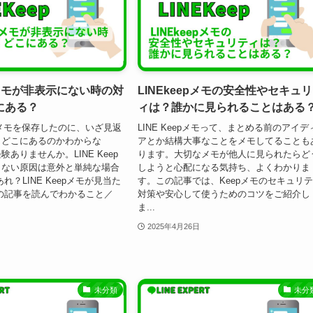
epメモが非表示にない時の対
LINEkeepメモの安全性やセキュ
にある？
ィは？誰かに見られることはある
なメモを保存したのに、いざ見返
LINE Keepメモって、まとめる前のアイデ
らどこにあるのかわからな
アとか結構大事なことをメモしてることも
ありませんか。LINE Keep
ります。大切なメモが他人に見られたらど
らない原因は意外と単純な場合
しようと心配になる気持ち、よくわかりま
れ？LINE Keepメモが見当た
す。この記事では、Keepメモのセキュリ
の記事を読んでわかること／
対策や安心して使うためのコツをご紹介し
ま...
2025年4月26日
未分類
未分