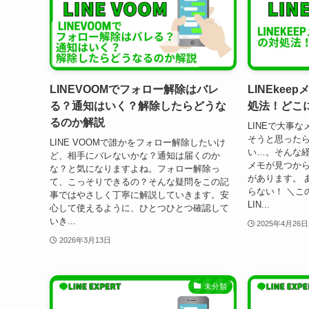
LINEVOOMでフォロー解除はバレ
LINEke
る？通知はいく？解除したらどうな
処法！どこ
るのか解説
LINEで大事
そうと思った
LINE VOOMで誰かをフォロー解除したいけ
い…。そんな経験
ど、相手にバレないかな？通知は届くのか
メモが見つか
な？と気になりますよね。フォロー解除っ
があります。 あ
て、こっそりできるの？そんな疑問をこの記
らない！ ＼こ
事ではやさしく丁寧に解説していきます。安
LIN...
心して使えるように、ひとつひとつ確認して
いき...
2025年4月26日
2026年3月13日
未分類